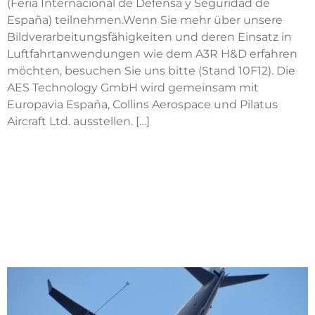
(Feria Internacional de Defensa y Seguridad de
España) teilnehmen.Wenn Sie mehr über unsere
Bildverarbeitungsfähigkeiten und deren Einsatz in
Luftfahrtanwendungen wie dem A3R H&D erfahren
möchten, besuchen Sie uns bitte (Stand 10F12). Die
AES Technology GmbH wird gemeinsam mit
Europavia España, Collins Aerospace und Pilatus
Aircraft Ltd. ausstellen. […]
AES Technology beteiligt
sich an EDA-Projekt zur
automatischen
Luftbetankung für
Schläuche und Fangseile