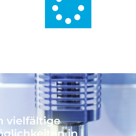
E
 vielfältige
glichkeiten in