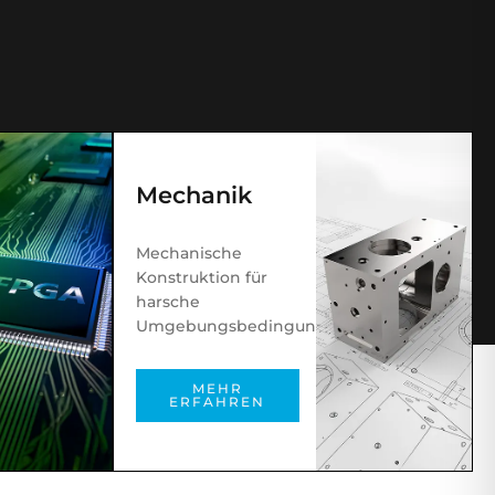
Mechanik
Mechanische
Konstruktion für
harsche
Umgebungsbedingungen
MEHR
ERFAHREN