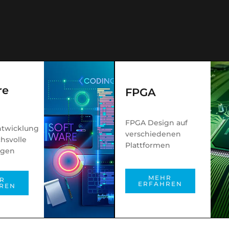
re
FPGA
d
FPGA Design auf
ntwicklung
verschiedenen
chsvolle
Plattformen
gen
MEHR
R
ERFAHREN
REN