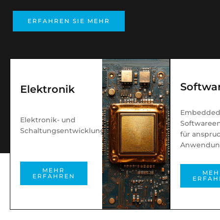
ERFAHREN SIE MEHR
Softwa
Elektronik
Embedde
Elektronik- und
Softwaree
Schaltungsentwicklung
für anspru
Anwendun
MEHR
MEH
ERFAHREN
ERFAH